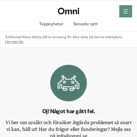
meny
Hem
Toppnyheter
Senaste nytt
Schibsted News Media AB är ansvarig för dina data på denna webbplats.
Läs mer här
Oj! Något har gått fel.
Vi ber om ursäkt och försöker åtgärda problemet så snart
vi kan, håll ut! Har du frågor eller funderingar? Mejla oss
på info@omni.se