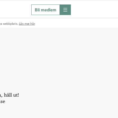
Bli medlem
meny
na webbplats.
Läs mer här
 håll ut!
.se