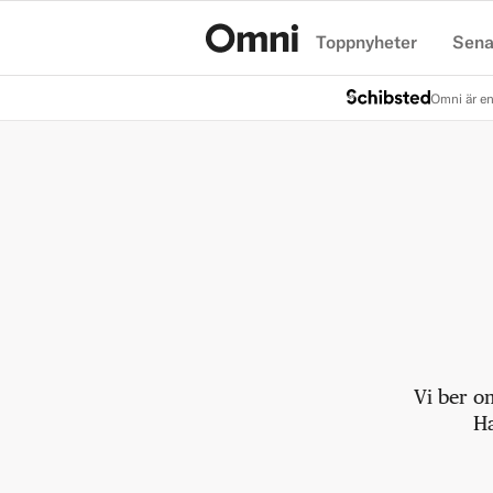
Toppnyheter
Sena
Hem
Omni är en
Vi ber o
Ha