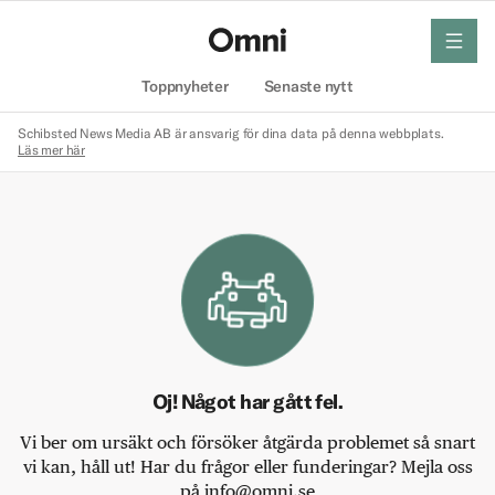
meny
Hem
Toppnyheter
Senaste nytt
Schibsted News Media AB är ansvarig för dina data på denna webbplats.
Läs mer här
Oj! Något har gått fel.
Vi ber om ursäkt och försöker åtgärda problemet så snart
vi kan, håll ut! Har du frågor eller funderingar? Mejla oss
på info@omni.se