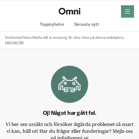
meny
Hem
Toppnyheter
Senaste nytt
Schibsted News Media AB är ansvarig för dina data på denna webbplats.
Läs mer här
Oj! Något har gått fel.
Vi ber om ursäkt och försöker åtgärda problemet så snart
vi kan, håll ut! Har du frågor eller funderingar? Mejla oss
på info@omni.se