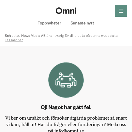
meny
Hem
Toppnyheter
Senaste nytt
Schibsted News Media AB är ansvarig för dina data på denna webbplats.
Läs mer här
Oj! Något har gått fel.
Vi ber om ursäkt och försöker åtgärda problemet så snart
vi kan, håll ut! Har du frågor eller funderingar? Mejla oss
på info@omni.se