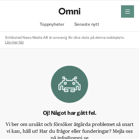
meny
Hem
Toppnyheter
Senaste nytt
Schibsted News Media AB är ansvarig för dina data på denna webbplats.
Läs mer här
Oj! Något har gått fel.
Vi ber om ursäkt och försöker åtgärda problemet så snart
vi kan, håll ut! Har du frågor eller funderingar? Mejla oss
på info@omni.se