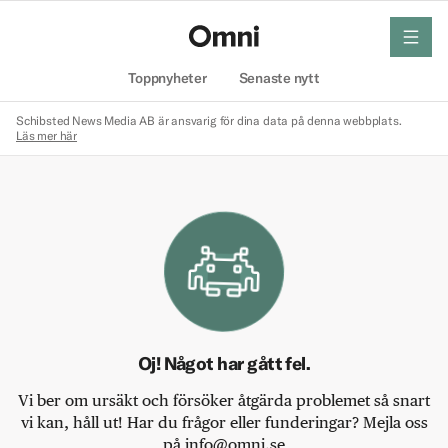
meny
Hem
Toppnyheter
Senaste nytt
Schibsted News Media AB är ansvarig för dina data på denna webbplats.
Läs mer här
Oj! Något har gått fel.
Vi ber om ursäkt och försöker åtgärda problemet så snart
vi kan, håll ut! Har du frågor eller funderingar? Mejla oss
på info@omni.se