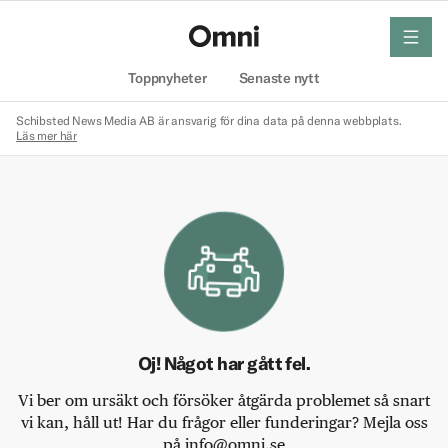
meny
Hem
Toppnyheter
Senaste nytt
Schibsted News Media AB är ansvarig för dina data på denna webbplats.
Läs mer här
Oj! Något har gått fel.
Vi ber om ursäkt och försöker åtgärda problemet så snart
vi kan, håll ut! Har du frågor eller funderingar? Mejla oss
på info@omni.se