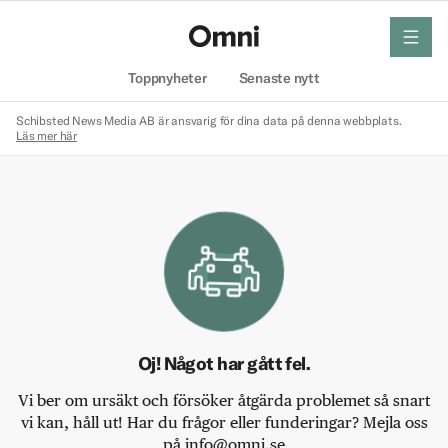
meny
Hem
Toppnyheter
Senaste nytt
Schibsted News Media AB är ansvarig för dina data på denna webbplats.
Läs mer här
Oj! Något har gått fel.
Vi ber om ursäkt och försöker åtgärda problemet så snart
vi kan, håll ut! Har du frågor eller funderingar? Mejla oss
på info@omni.se