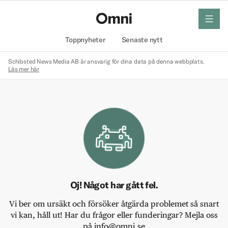
meny
Hem
Toppnyheter
Senaste nytt
Schibsted News Media AB är ansvarig för dina data på denna webbplats.
Läs mer här
Oj! Något har gått fel.
Vi ber om ursäkt och försöker åtgärda problemet så snart
vi kan, håll ut! Har du frågor eller funderingar? Mejla oss
på info@omni.se