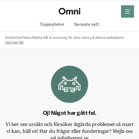
meny
Hem
Toppnyheter
Senaste nytt
Schibsted News Media AB är ansvarig för dina data på denna webbplats.
Läs mer här
Oj! Något har gått fel.
Vi ber om ursäkt och försöker åtgärda problemet så snart
vi kan, håll ut! Har du frågor eller funderingar? Mejla oss
på info@omni.se