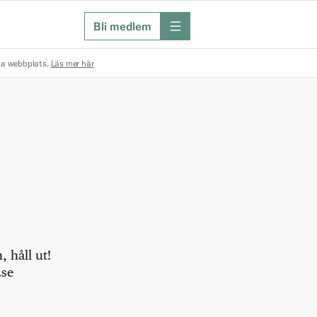
Bli medlem
meny
na webbplats.
Läs mer här
 håll ut!
.se