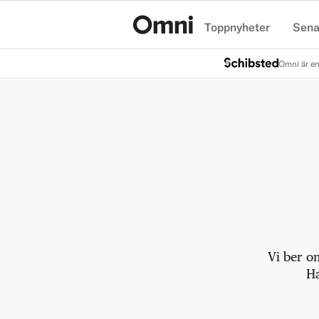
Toppnyheter
Sena
Hem
Omni är en
Vi ber o
Ha