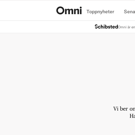
Toppnyheter
Sena
Hem
Omni är en
Vi ber o
Ha