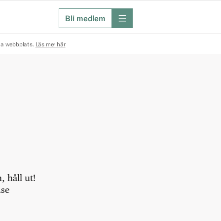
Bli medlem
meny
na webbplats.
Läs mer här
 håll ut!
.se