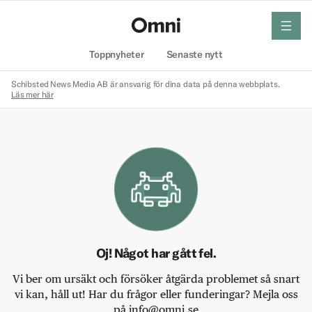
meny
Hem
Toppnyheter
Senaste nytt
Schibsted News Media AB är ansvarig för dina data på denna webbplats.
Läs mer här
Oj! Något har gått fel.
Vi ber om ursäkt och försöker åtgärda problemet så snart
vi kan, håll ut! Har du frågor eller funderingar? Mejla oss
på info@omni.se