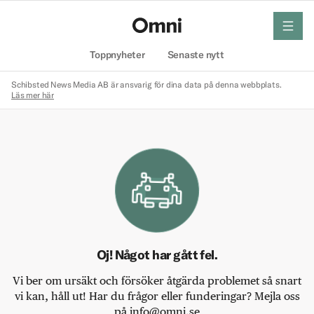
meny
Hem
Toppnyheter
Senaste nytt
Schibsted News Media AB är ansvarig för dina data på denna webbplats.
Läs mer här
Oj! Något har gått fel.
Vi ber om ursäkt och försöker åtgärda problemet så snart
vi kan, håll ut! Har du frågor eller funderingar? Mejla oss
på info@omni.se