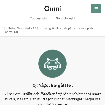
meny
Hem
Toppnyheter
Senaste nytt
Schibsted News Media AB är ansvarig för dina data på denna webbplats.
Läs mer här
Oj! Något har gått fel.
Vi ber om ursäkt och försöker åtgärda problemet så snart
vi kan, håll ut! Har du frågor eller funderingar? Mejla oss
på info@omni.se