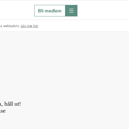
Bli medlem
meny
na webbplats.
Läs mer här
 håll ut!
.se