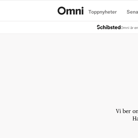
Toppnyheter
Sena
Hem
Omni är en
Vi ber o
Ha