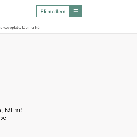
Bli medlem
meny
na webbplats.
Läs mer här
 håll ut!
.se