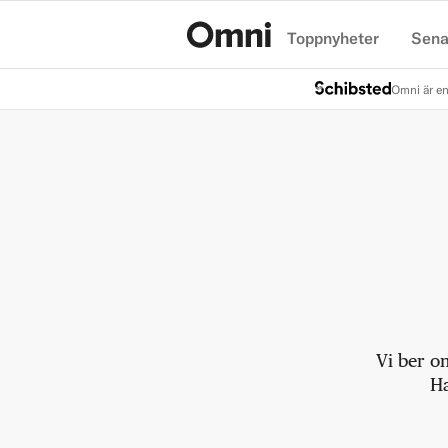
Toppnyheter
Sena
Hem
Omni är en
Vi ber o
Ha