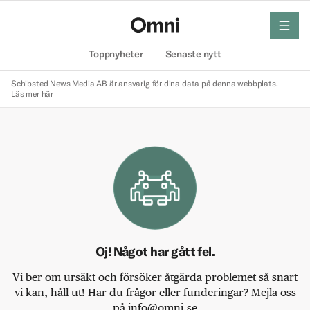
meny
Hem
Toppnyheter
Senaste nytt
Schibsted News Media AB är ansvarig för dina data på denna webbplats.
Läs mer här
Oj! Något har gått fel.
Vi ber om ursäkt och försöker åtgärda problemet så snart
vi kan, håll ut! Har du frågor eller funderingar? Mejla oss
på info@omni.se