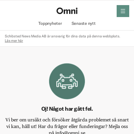
meny
Hem
Toppnyheter
Senaste nytt
Schibsted News Media AB är ansvarig för dina data på denna webbplats.
Läs mer här
Oj! Något har gått fel.
Vi ber om ursäkt och försöker åtgärda problemet så snart
vi kan, håll ut! Har du frågor eller funderingar? Mejla oss
på info@omni.se