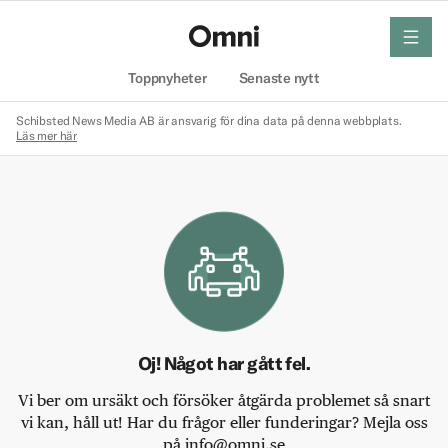
meny
Hem
Toppnyheter
Senaste nytt
Schibsted News Media AB är ansvarig för dina data på denna webbplats.
Läs mer här
Oj! Något har gått fel.
Vi ber om ursäkt och försöker åtgärda problemet så snart
vi kan, håll ut! Har du frågor eller funderingar? Mejla oss
på info@omni.se