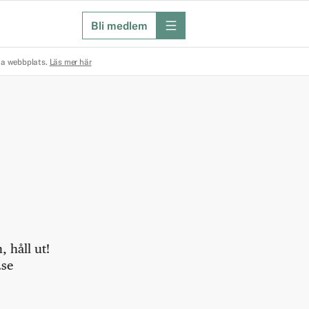
Bli medlem
meny
na webbplats.
Läs mer här
 håll ut!
.se