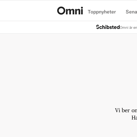
Toppnyheter
Sena
Hem
Omni är en
Vi ber o
Ha