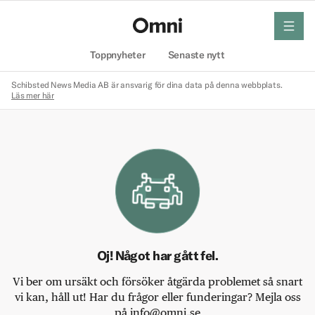
meny
Hem
Toppnyheter
Senaste nytt
Schibsted News Media AB är ansvarig för dina data på denna webbplats.
Läs mer här
Oj! Något har gått fel.
Vi ber om ursäkt och försöker åtgärda problemet så snart
vi kan, håll ut! Har du frågor eller funderingar? Mejla oss
på info@omni.se