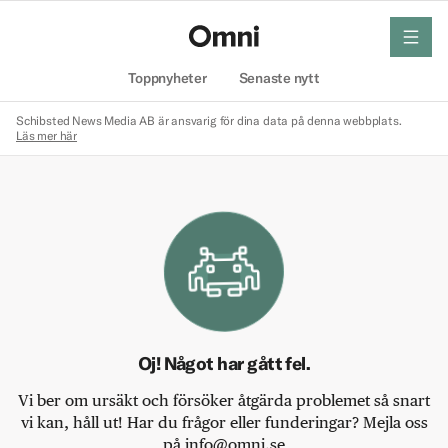
meny
Hem
Toppnyheter
Senaste nytt
Schibsted News Media AB är ansvarig för dina data på denna webbplats.
Läs mer här
Oj! Något har gått fel.
Vi ber om ursäkt och försöker åtgärda problemet så snart
vi kan, håll ut! Har du frågor eller funderingar? Mejla oss
på info@omni.se