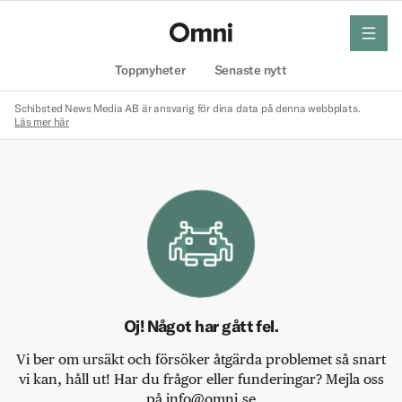
meny
Hem
Toppnyheter
Senaste nytt
Schibsted News Media AB är ansvarig för dina data på denna webbplats.
Läs mer här
Oj! Något har gått fel.
Vi ber om ursäkt och försöker åtgärda problemet så snart
vi kan, håll ut! Har du frågor eller funderingar? Mejla oss
på info@omni.se