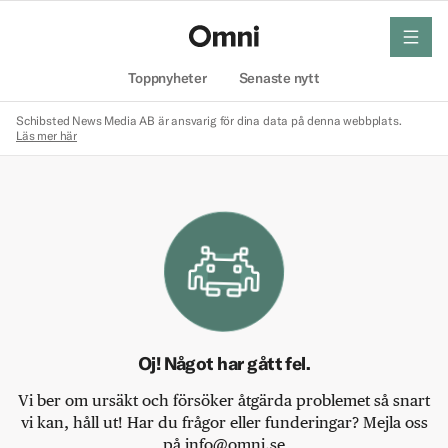
meny
Hem
Toppnyheter
Senaste nytt
Schibsted News Media AB är ansvarig för dina data på denna webbplats.
Läs mer här
Oj! Något har gått fel.
Vi ber om ursäkt och försöker åtgärda problemet så snart
vi kan, håll ut! Har du frågor eller funderingar? Mejla oss
på info@omni.se