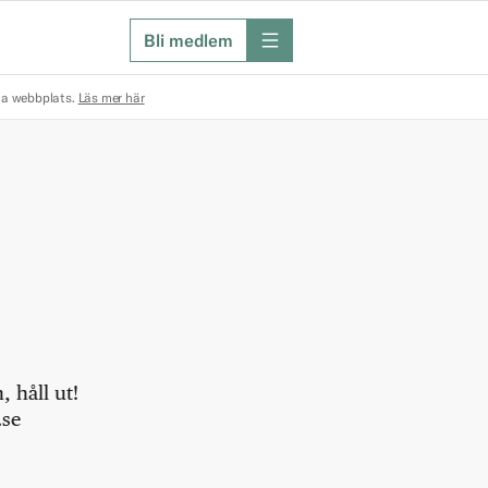
Bli medlem
meny
na webbplats.
Läs mer här
 håll ut!
.se