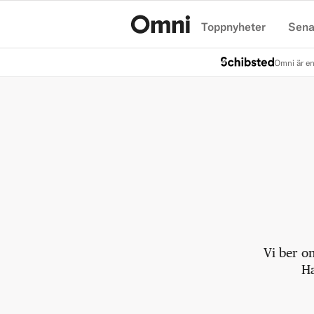
Toppnyheter
Sena
Hem
Omni är en
Vi ber o
Ha