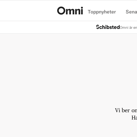
Toppnyheter
Sena
Hem
Omni är en
Vi ber o
Ha