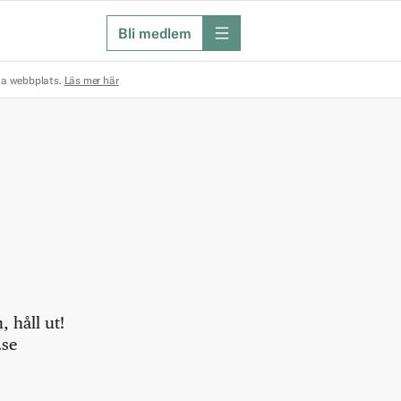
Bli medlem
meny
na webbplats.
Läs mer här
 håll ut!
.se