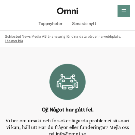
meny
Hem
Toppnyheter
Senaste nytt
Schibsted News Media AB är ansvarig för dina data på denna webbplats.
Läs mer här
Oj! Något har gått fel.
Vi ber om ursäkt och försöker åtgärda problemet så snart
vi kan, håll ut! Har du frågor eller funderingar? Mejla oss
på info@omni.se