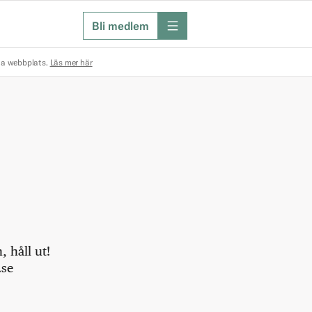
Bli medlem
meny
na webbplats.
Läs mer här
 håll ut!
.se