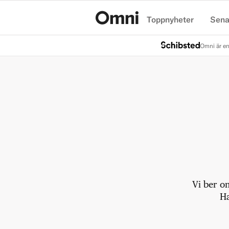
Toppnyheter
Sena
Hem
Omni är en
Vi ber o
Ha