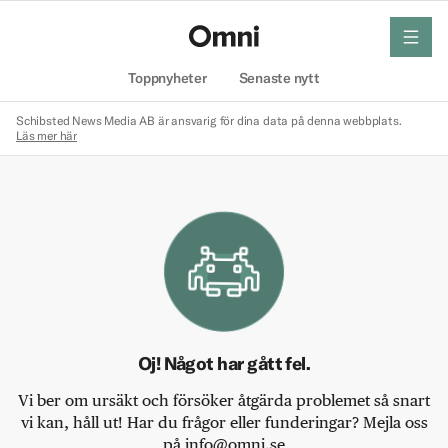
meny
Hem
Toppnyheter
Senaste nytt
Schibsted News Media AB är ansvarig för dina data på denna webbplats.
Läs mer här
Oj! Något har gått fel.
Vi ber om ursäkt och försöker åtgärda problemet så snart
vi kan, håll ut! Har du frågor eller funderingar? Mejla oss
på info@omni.se