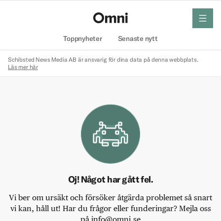
meny
Hem
Toppnyheter
Senaste nytt
Schibsted News Media AB är ansvarig för dina data på denna webbplats.
Läs mer här
Oj! Något har gått fel.
Vi ber om ursäkt och försöker åtgärda problemet så snart
vi kan, håll ut! Har du frågor eller funderingar? Mejla oss
på info@omni.se