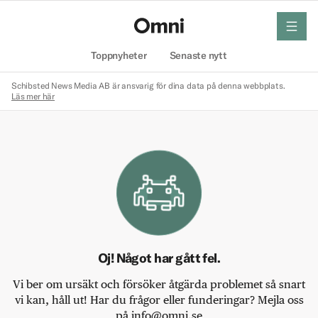
meny
Hem
Toppnyheter
Senaste nytt
Schibsted News Media AB är ansvarig för dina data på denna webbplats.
Läs mer här
Oj! Något har gått fel.
Vi ber om ursäkt och försöker åtgärda problemet så snart
vi kan, håll ut! Har du frågor eller funderingar? Mejla oss
på info@omni.se