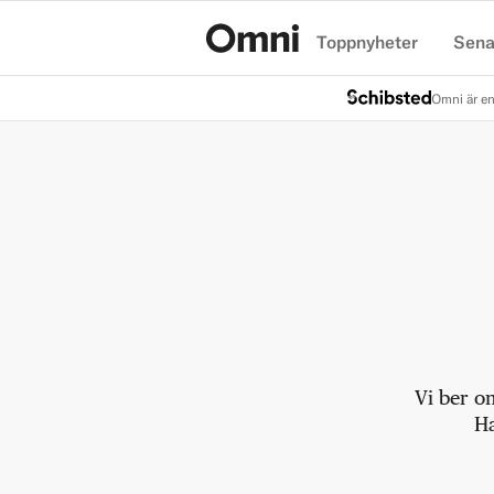
Toppnyheter
Sena
Hem
Omni är en
Vi ber o
Ha