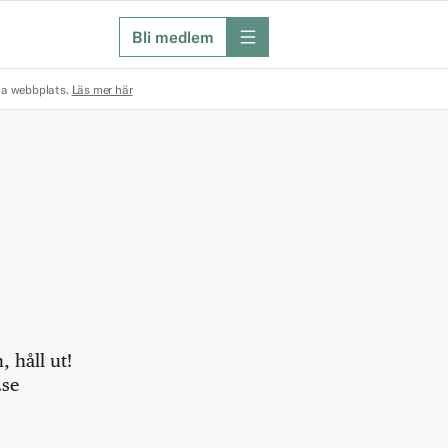
Bli medlem
meny
na webbplats.
Läs mer här
 håll ut!
.se