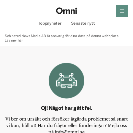
meny
Hem
Toppnyheter
Senaste nytt
Schibsted News Media AB är ansvarig för dina data på denna webbplats.
Läs mer här
Oj! Något har gått fel.
Vi ber om ursäkt och försöker åtgärda problemet så snart
vi kan, håll ut! Har du frågor eller funderingar? Mejla oss
på info@omni.se