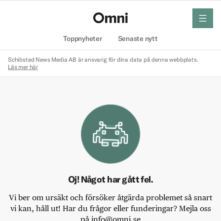
meny
Hem
Toppnyheter
Senaste nytt
Schibsted News Media AB är ansvarig för dina data på denna webbplats.
Läs mer här
Oj! Något har gått fel.
Vi ber om ursäkt och försöker åtgärda problemet så snart
vi kan, håll ut! Har du frågor eller funderingar? Mejla oss
på info@omni.se