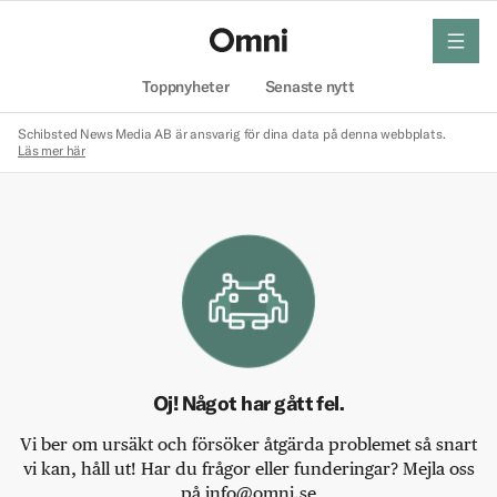
meny
Hem
Toppnyheter
Senaste nytt
Schibsted News Media AB är ansvarig för dina data på denna webbplats.
Läs mer här
Oj! Något har gått fel.
Vi ber om ursäkt och försöker åtgärda problemet så snart
vi kan, håll ut! Har du frågor eller funderingar? Mejla oss
på info@omni.se