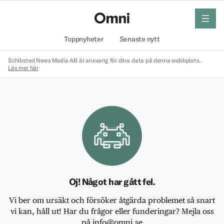
meny
Hem
Toppnyheter
Senaste nytt
Schibsted News Media AB är ansvarig för dina data på denna webbplats.
Läs mer här
Oj! Något har gått fel.
Vi ber om ursäkt och försöker åtgärda problemet så snart
vi kan, håll ut! Har du frågor eller funderingar? Mejla oss
på info@omni.se