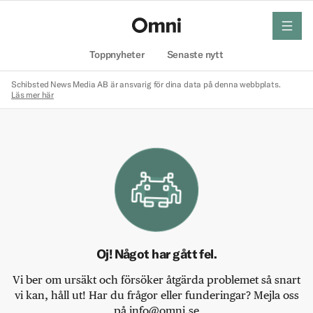
meny
Hem
Toppnyheter
Senaste nytt
Schibsted News Media AB är ansvarig för dina data på denna webbplats.
Läs mer här
Oj! Något har gått fel.
Vi ber om ursäkt och försöker åtgärda problemet så snart
vi kan, håll ut! Har du frågor eller funderingar? Mejla oss
på info@omni.se