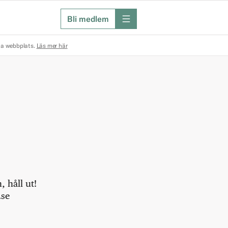
Bli medlem
meny
na webbplats.
Läs mer här
 håll ut!
.se