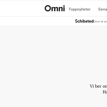
Toppnyheter
Sena
Hem
Omni är en
Vi ber o
Ha