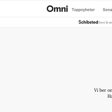
Toppnyheter
Sena
Hem
Omni är en
Vi ber o
Ha