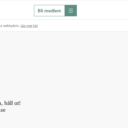
Bli medlem
meny
na webbplats.
Läs mer här
 håll ut!
.se