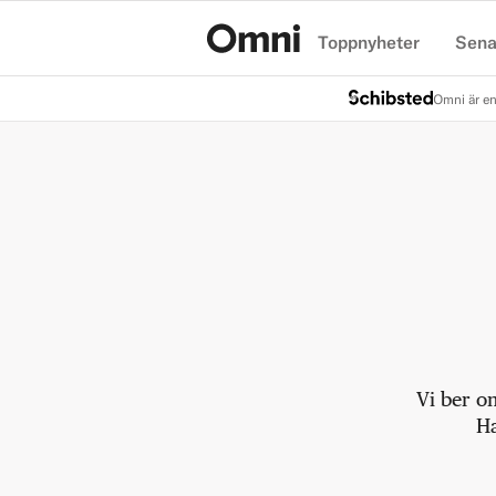
Toppnyheter
Sena
Hem
Omni är en
Vi ber o
Ha