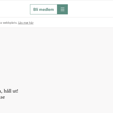
Bli medlem
meny
na webbplats.
Läs mer här
 håll ut!
.se