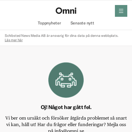
meny
Hem
Toppnyheter
Senaste nytt
Schibsted News Media AB är ansvarig för dina data på denna webbplats.
Läs mer här
Oj! Något har gått fel.
Vi ber om ursäkt och försöker åtgärda problemet så snart
vi kan, håll ut! Har du frågor eller funderingar? Mejla oss
på info@omni.se