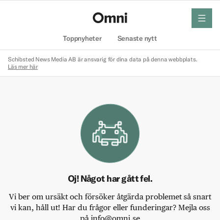
meny
Hem
Toppnyheter
Senaste nytt
Schibsted News Media AB är ansvarig för dina data på denna webbplats.
Läs mer här
Oj! Något har gått fel.
Vi ber om ursäkt och försöker åtgärda problemet så snart
vi kan, håll ut! Har du frågor eller funderingar? Mejla oss
på info@omni.se