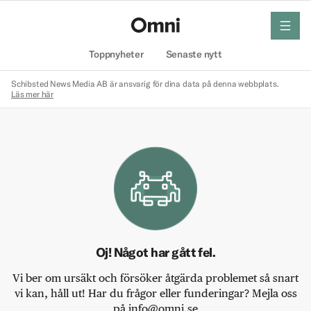
meny
Hem
Toppnyheter
Senaste nytt
Schibsted News Media AB är ansvarig för dina data på denna webbplats.
Läs mer här
Oj! Något har gått fel.
Vi ber om ursäkt och försöker åtgärda problemet så snart
vi kan, håll ut! Har du frågor eller funderingar? Mejla oss
på info@omni.se