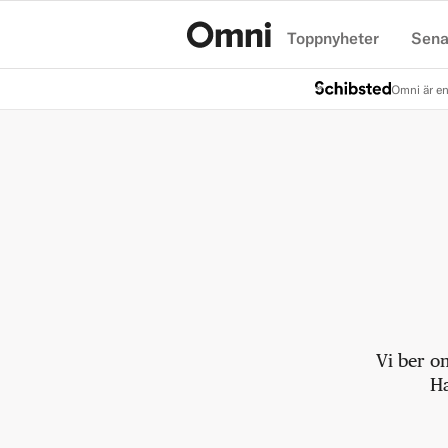
Toppnyheter
Sena
Hem
Omni är en
Vi ber o
Ha