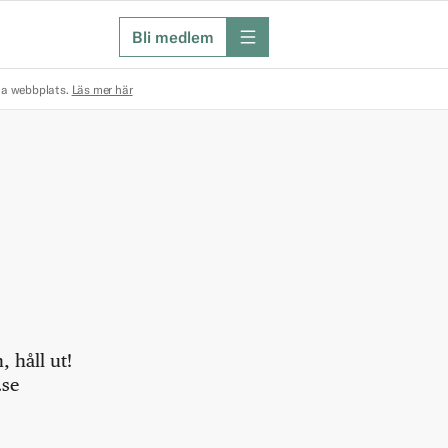
Bli medlem
meny
na webbplats.
Läs mer här
 håll ut!
.se