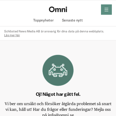
meny
Hem
Toppnyheter
Senaste nytt
Schibsted News Media AB är ansvarig för dina data på denna webbplats.
Läs mer här
Oj! Något har gått fel.
Vi ber om ursäkt och försöker åtgärda problemet så snart
vi kan, håll ut! Har du frågor eller funderingar? Mejla oss
på info@omni.se