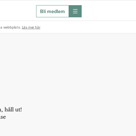
Bli medlem
meny
na webbplats.
Läs mer här
 håll ut!
.se