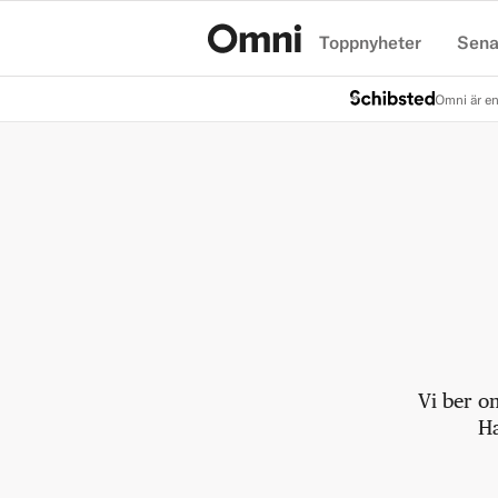
Toppnyheter
Sena
Hem
Omni är en
Vi ber o
Ha