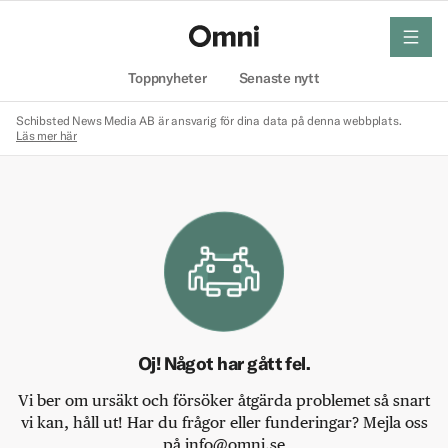
meny
Hem
Toppnyheter
Senaste nytt
Schibsted News Media AB är ansvarig för dina data på denna webbplats.
Läs mer här
Oj! Något har gått fel.
Vi ber om ursäkt och försöker åtgärda problemet så snart
vi kan, håll ut! Har du frågor eller funderingar? Mejla oss
på info@omni.se