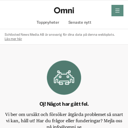
meny
Hem
Toppnyheter
Senaste nytt
Schibsted News Media AB är ansvarig för dina data på denna webbplats.
Läs mer här
Oj! Något har gått fel.
Vi ber om ursäkt och försöker åtgärda problemet så snart
vi kan, håll ut! Har du frågor eller funderingar? Mejla oss
på info@omni.se